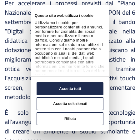
Per accelerare i processi previsti dal “Piano
Nazionale Scuola Digitale”, con l’avviso PON del 6
Questo sito web utilizza i cookie
settembre scorso, il Miur ha lanciato il bando
Utilizziamo i cookie per
personalizzare contenuti ed annunci,
“Digital board: trasformazione digitale nella
per fornire funzionalità dei social
media e per analizzare il nostro
didattica e nell’organizzazione”, finalizzato alla
traffico. Condividiamo inoltre
informazioni sul modo in cui utilizzi il
dotazione di attrezzature che contribuiscano al
nostro sito con i nostri partner che si
occupano di analisi dei dati web,
miglioramento delle istituzioni scolastiche in
pubblicità e social media, i quali
potrebbero combinarle con altre
ottica verde, digitale e resiliente, tramite
informazioni che hai fornito loro o che
hanno raccolto dal tuo utilizzo dei loro
l’acquisizione di monitor digitali interattivi touch
servizi.
screen, al fine di poter implementare
Accetta tutti
metodologie didattiche innovative.
Accetta selezionati
È solo con l’adozione di tecnologie
all’avanguardia che le scuole hanno l’opportunità
Rifiuta
di creare un ambiente di studio stimolante e