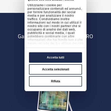
Utilizziamo i cookie per
personalizzare contenuti ed annunci,
per fornire funzionalità dei social
media e per analizzare il nostro
traffico. Condividiamo inoltre
informazioni sul modo in cui utilizzi il
nostro sito con i nostri partner che si
occupano di analisi dei dati web,
Gamma Samsung Flip e Flip PRO
pubblicità e social media, i quali
potrebbero combinarle con altre
informazioni che hai fornito loro o che
hanno raccolto dal tuo utilizzo dei loro
servizi.
Accetta tutti
Accetta selezionati
Rifiuta