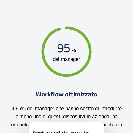
95
%
dei manager
Workflow ottimizzato
Il 95% dei manager che hanno scelto di introdurre
almeno uno di questi dispositivi in azienda, ha
riscontrato un miglioramento nello svolgimento dei
meeting.
Questo sito web utilizza i cookie