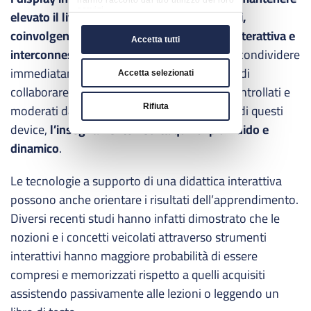
servizi.
elevato il livello di attenzione degli studenti,
coinvolgendoli in un’esperienza di studio interattiva e
Accetta tutti
interconnessa
e dando loro la possibilità di condividere
immediatamente il lavoro con i compagni o di
Accetta selezionati
collaborare in gruppi che possono essere controllati e
moderati dal docente. Grazie alla versatilità di questi
Rifiuta
device,
l’insegnamento risulta quindi più fluido e
dinamico
.
Le tecnologie a supporto di una didattica interattiva
possono anche orientare i risultati dell’apprendimento.
Diversi recenti studi hanno infatti dimostrato che le
nozioni e i concetti veicolati attraverso strumenti
interattivi hanno maggiore probabilità di essere
compresi e memorizzati rispetto a quelli acquisiti
assistendo passivamente alle lezioni o leggendo un