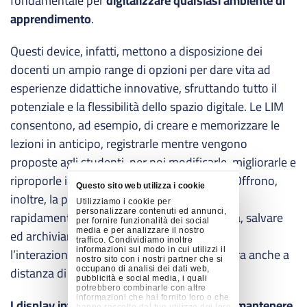
fondamentale per
digitalizzare qualsiasi ambiente di
apprendimento
.
Questi device, infatti, mettono a disposizione dei
docenti un ampio range di opzioni per dare vita ad
esperienze didattiche innovative, sfruttando tutto il
potenziale e la flessibilità dello spazio digitale. Le LIM
consentono, ad esempio, di creare e memorizzare le
lezioni in anticipo, registrarle mentre vengono
proposte agli studenti, per poi modificarle, migliorarle e
riproporle in seguito oppure ad altre classi. Offrono,
Questo sito web utilizza i cookie
inoltre, la possibilità di generare materiale
Utilizziamo i cookie per
personalizzare contenuti ed annunci,
rapidamente, combinare diversi tipi di media, salvare
per fornire funzionalità dei social
ed archiviare il tutto digitalmente, rendendo
media e per analizzare il nostro
traffico. Condividiamo inoltre
l’interazione con i contenuti più facile e sicura anche a
informazioni sul modo in cui utilizzi il
nostro sito con i nostri partner che si
distanza di tempo.
occupano di analisi dei dati web,
pubblicità e social media, i quali
potrebbero combinarle con altre
informazioni che hai fornito loro o che
I display interattivi aiutano gli insegnanti a mantenere
hanno raccolto dal tuo utilizzo dei loro