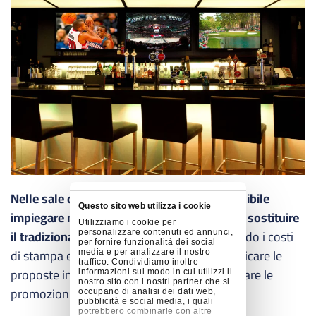
Nelle sale destinate alla ristorazione è possibile
Questo sito web utilizza i cookie
impiegare menù digitali e digital boards per sostituire
Utilizziamo i cookie per
il tradizionale materiale stampato
, abbattendo i costi
personalizzare contenuti ed annunci,
per fornire funzionalità dei social
di stampa e consentendo ai gestori di modificare le
media e per analizzare il nostro
traffico. Condividiamo inoltre
proposte in base all’ora del giorno e di adattare le
informazioni sul modo in cui utilizzi il
nostro sito con i nostri partner che si
promozioni secondo necessità.
occupano di analisi dei dati web,
pubblicità e social media, i quali
potrebbero combinarle con altre