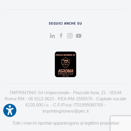
SEGUICI ANCHE SU
I'MPRINTING Srl Unipersonale - Piazzale Asia, 21 - 00144
Roma RM - 06 9113 3623 - REA RM-1555576 - Capitale sociale
€120.000 i.v. - C.F./P.iva: IT01995060769 -
imprintingrionero@pec.it
Tutti i marchi riportati appartengono ai legittimi proprietari