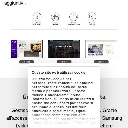
aggiuntivi.
Questo sito web utilizza i cookie
Utilizziamo i cookie per
personalizzare contenuti ed annunci,
per fornire funzionalità dei social
media e per analizzare il nostro
Gestione remota centralizzata
traffico. Condividiamo inoltre
informazioni sul modo in cui utilizzi il
nostro sito con i nostri partner che si
occupano di analisi dei dati web,
Gestisci più proprietà da qualunque luogo. Grazie
pubblicità e social media, i quali
potrebbero combinarle con altre
all'accesso online e al supporto di più utenti, Samsung
informazioni che hai fornito loro o che
hanno raccolto dal tuo utilizzo dei loro
Lynk Cloud è la soluzione ideale per il settore
servizi.