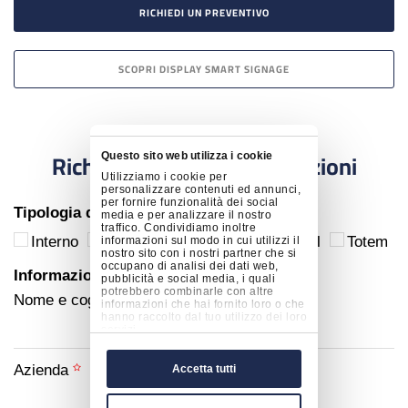
RICHIEDI UN PREVENTIVO
SCOPRI DISPLAY SMART SIGNAGE
Richiedi maggiori informazioni
Questo sito web utilizza i cookie
Utilizziamo i cookie per
personalizzare contenuti ed annunci,
per fornire funzionalità dei social
Tipologia display
media e per analizzare il nostro
traffico. Condividiamo inoltre
Interno
Vetrina
Videowall
Ledwall
Totem
informazioni sul modo in cui utilizzi il
nostro sito con i nostri partner che si
occupano di analisi dei dati web,
Informazioni di contatto
pubblicità e social media, i quali
potrebbero combinarle con altre
Nome e cognome
informazioni che hai fornito loro o che
hanno raccolto dal tuo utilizzo dei loro
servizi.
Azienda
Accetta tutti