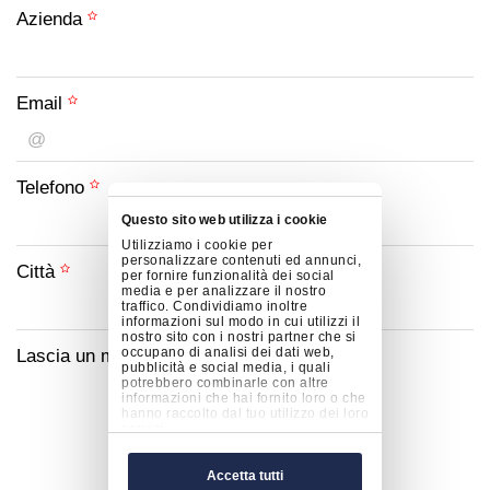
Azienda
Email
Telefono
Questo sito web utilizza i cookie
Utilizziamo i cookie per
personalizzare contenuti ed annunci,
Città
per fornire funzionalità dei social
media e per analizzare il nostro
traffico. Condividiamo inoltre
informazioni sul modo in cui utilizzi il
nostro sito con i nostri partner che si
occupano di analisi dei dati web,
Lascia un messaggio (facoltativo)
pubblicità e social media, i quali
potrebbero combinarle con altre
informazioni che hai fornito loro o che
hanno raccolto dal tuo utilizzo dei loro
servizi.
Accetta tutti