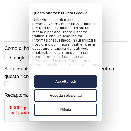
Questo sito web utilizza i cookie
Utilizziamo i cookie per
personalizzare contenuti ed annunci,
per fornire funzionalità dei social
media e per analizzare il nostro
traffico. Condividiamo inoltre
informazioni sul modo in cui utilizzi il
nostro sito con i nostri partner che si
Come ci hai conosciuto?
occupano di analisi dei dati web,
pubblicità e social media, i quali
potrebbero combinarle con altre
Google
Social
Mail
Altro
informazioni che hai fornito loro o che
hanno raccolto dal tuo utilizzo dei loro
Acconsento al trattamento dei miei dati in merito a
servizi.
questa richiesta.
Accetta tutti
Recaptcha
Accetta selezionati
Rifiuta