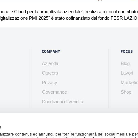
zione e Cloud per la produttività aziendale", realizzato con il contribut
gitalizzazione PMI 2025" è stato cofinanziato dal fondo FESR LAZI
COMPANY
FOCUS
Azienda
Blog
Careers
Lavori
Privacy
Marketi
Governance
Shop
Condizioni di vendita
e
rsonale - Piazzale Asia, 21 - 00144 Roma RM - 06 9113 3623 - REA
alizzare contenuti ed annunci, per fornire funzionalità dei social media e per
ciale €120.000 i.v. - C.F./P.iva: IT01995060769 -
imprintingrionero@pec