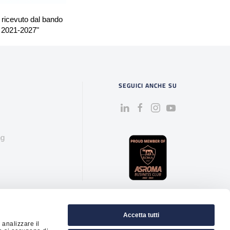
o ricevuto dal bando
O 2021-2027"
SEGUICI ANCHE SU
ng
Accetta tutti
 RM-1555576 - Capitale
 analizzare il
.it