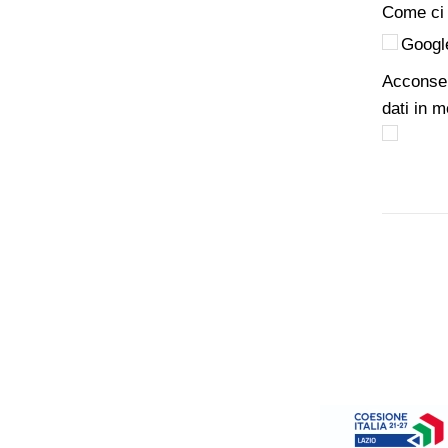
Come ci 
Googl
Acconsen
dati in m