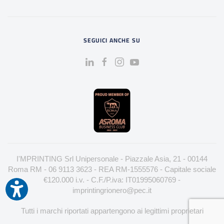
SEGUICI ANCHE SU
I'MPRINTING Srl Unipersonale - Piazzale Asia, 21 - 00144
Roma RM - 06 9113 3623 - REA RM-1555576 - Capitale sociale
€120.000 i.v. - C.F./P.iva: IT01995060769 -
imprintingrionero@pec.it
Tutti i marchi riportati appartengono ai legittimi proprietari