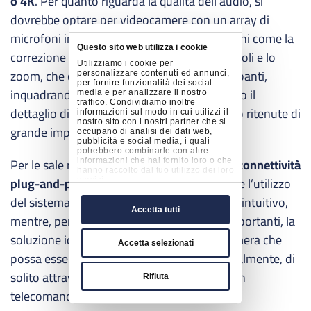
o 4K
. Per quanto riguarda la qualità dell’audio, si
dovrebbe optare per videocamere con un array di
microfoni intelligenti integrati. Anche funzioni come la
Questo sito web utilizza i cookie
correzione automatica della luce, i grandangoli e lo
Utilizziamo i cookie per
zoom, che consente di avvicinarsi ai partecipanti,
personalizzare contenuti ed annunci,
per fornire funzionalità dei social
inquadrandoli in primo piano o condividendo il
media e per analizzare il nostro
traffico. Condividiamo inoltre
dettaglio di un determinato contenuto, sono ritenute di
informazioni sul modo in cui utilizzi il
nostro sito con i nostri partner che si
grande importanza e ampiamente richieste.
occupano di analisi dei dati web,
pubblicità e social media, i quali
potrebbero combinarle con altre
Per le sale riunioni di piccole dimensioni, la
connettività
informazioni che hai fornito loro o che
hanno raccolto dal tuo utilizzo dei loro
plug-and-play
è una caratteristica che rende l’utilizzo
servizi.
del sistema di video conferencing rapido ed intuitivo,
Accetta tutti
mentre, per meeting room di dimensioni importanti, la
soluzione ideale è selezionare una videocamera che
Accetta selezionati
possa essere impostata e controllata manualmente, di
solito attraverso un ulteriore device come un
Rifiuta
telecomando o una tastiera.