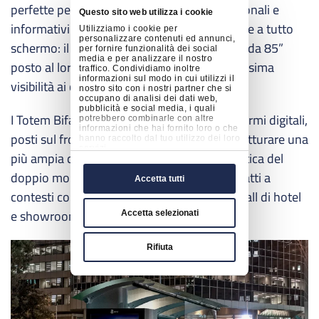
perfette per trasmettere contenuti promozionali e
Questo sito web utilizza i cookie
informativi con un’innovativa comunicazione a tutto
Utilizziamo i cookie per
personalizzare contenuti ed annunci,
schermo: il display Samsung Smart Signage da 85”
per fornire funzionalità dei social
media e per analizzare il nostro
posto al loro interno assicura sempre la massima
traffico. Condividiamo inoltre
informazioni sul modo in cui utilizzi il
visibilità ai contenuti proposti.
nostro sito con i nostri partner che si
occupano di analisi dei dati web,
pubblicità e social media, i quali
I Totem Bifacciali accolgono invece due schermi digitali,
potrebbero combinarle con altre
informazioni che hai fornito loro o che
posti sul fronte e sul retro, che riescono a catturare una
hanno raccolto dal tuo utilizzo dei loro
servizi.
più ampia quantità di pubblico. La caratteristica del
doppio monitor li rende particolarmente adatti a
Accetta tutti
contesti come spazi museali ed espositivi, hall di hotel
e showroom.
Accetta selezionati
Rifiuta